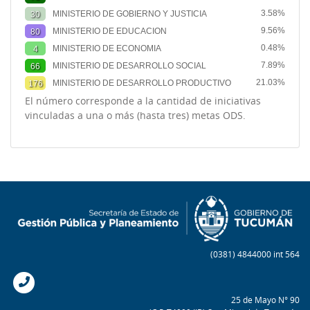
3.58%
MINISTERIO DE GOBIERNO Y JUSTICIA
30
9.56%
MINISTERIO DE EDUCACION
80
0.48%
MINISTERIO DE ECONOMIA
4
7.89%
MINISTERIO DE DESARROLLO SOCIAL
66
21.03%
MINISTERIO DE DESARROLLO PRODUCTIVO
176
El número corresponde a la cantidad de iniciativas
vinculadas a una o más (hasta tres) metas ODS.
(0381) 4844000 int 564
25 de Mayo N° 90