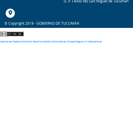
(C.P. T4000 IIB) San Miguel de Tucumán
© Copyright 2019 - GOBIERNO DE TUCUMÁN
Excepto se exprese lo contario, el contenido de este sitio está bajo una
licencia de Creative Commons Reconocimiento-NoComercial-CompartirIgual 4.0 Internacional
.