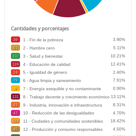
Cantidades y porcentajes
3.90%
1 - Fin de la pobreza
39
5.11%
2 - Hambre cero
51
10.21%
3 - Salud y bienestar
102
12.41%
4 - Educación de calidad
124
2.40%
5 - Igualdad de género
24
7.91%
6 - Agua limpia y saneamiento
79
0.90%
7 - Energía asequible y no contaminante
9
13.11%
8 - Trabajo decente y crecimiento económico
131
8.31%
9 - Industria, innovación e infraestructura
83
4.70%
10 - Reducción de las desigualdades
47
18.42%
11 - Ciudades y comunidades sostenibles
184
4.50%
12 - Producción y consumo responsables
45