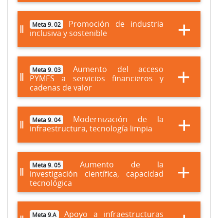
Promoción de industria
Meta 9. 02
inclusiva y sostenible
Aumento del acceso
Meta 9. 03
PYMES a servicios financieros y
cadenas de valor
Modernización de la
Meta 9. 04
infraestructura, tecnología limpia
Aumento de la
Meta 9. 05
investigación científica, capacidad
tecnológica
Apoyo a infraestructuras
Meta 9.A