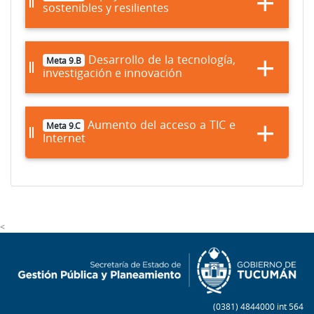
sostenibles y resilientes
Desarrollo de la tecnología,
Meta 9.B
investigación e innovación
Aumento del acceso a TIC e
Meta 9.C
Internet
<
(0381) 4844000 int 564